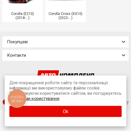
Corolla (E210)
Corolla Cross (XG10)
(2018-...)
(2022-...)
Покупцеві
Контакти
Для покращення роботи сайту та персоналізації
© 2026 Інтернет-магазин «Avtokompleks»
інформації ми використовуємо файли cookie.
м. Львів, вул. Наукова, 7А (офіс)
Продовжуючи користуватися сайтом, ви погоджуєтесь
КНОПКА
з
умовами користування
ЗВ'ЯЗКУ
SUFIX web agency
Ok