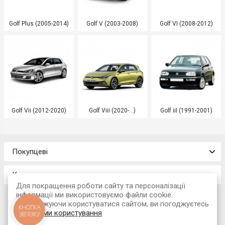
Golf Plus (2005-2014)
Golf V (2003-2008)
Golf VI (2008-2012)
Golf Vii (2012-2020)
Golf Viii (2020-...)
Golf iiI (1991-2001)
Покупцеві
Контакти
Для покращення роботи сайту та персоналізації
інформації ми використовуємо файли cookie.
Продовжуючи користуватися сайтом, ви погоджуєтесь
КНОПКА
з
умовами користування
ЗВ'ЯЗКУ