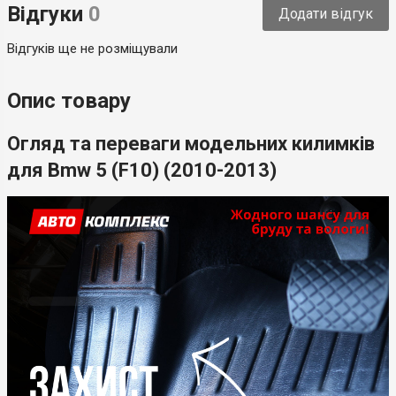
Відгуки
0
Додати відгук
Країна-виробник
Україна
Відгуків ще не розміщували
Опис товару
Огляд та переваги модельних килимків
для Bmw 5 (F10) (2010-2013)