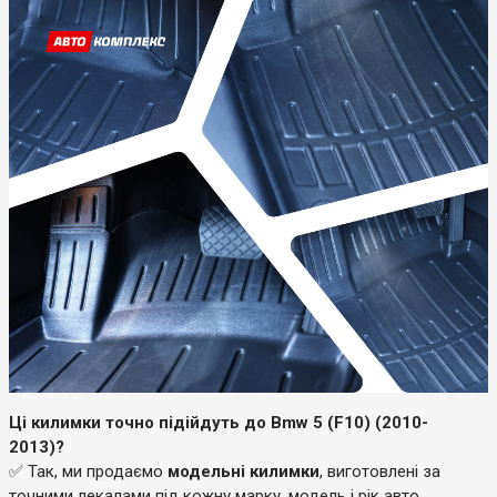
Ці килимки точно підійдуть до Bmw 5 (F10) (2010-
2013)?
✅ Так, ми продаємо
модельні килимки
, виготовлені за
точними лекалами під кожну марку, модель і рік авто.