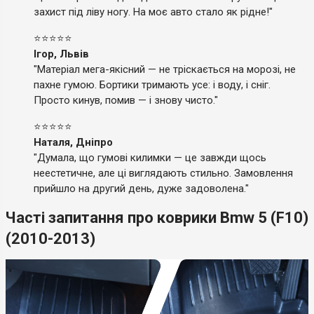
захист під ліву ногу. На моє авто стало як рідне!"
⭐⭐⭐⭐⭐
Ігор, Львів
"Матеріал мега-якісний — не тріскається на морозі, не
пахне гумою. Бортики тримають усе: і воду, і сніг.
Просто кинув, помив — і знову чисто."
⭐⭐⭐⭐⭐
Наталя, Дніпро
"Думала, що гумові килимки — це завжди щось
неестетичне, але ці виглядають стильно. Замовлення
прийшло на другий день, дуже задоволена."
Часті запитання про коврики Bmw 5 (F10)
(2010-2013)