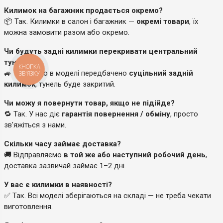
Килимок на багажник продається окремо?
📦 Так. Килимки в салон і багажник —
окремі товари
, їх
можна замовити разом або окремо.
Чи будуть задні килимки перекривати центральний
тунель?
КНОПКА
🚙 Так, якщо в моделі передбачено
суцільний задній
ЗВ'ЯЗКУ
килимок
, тунель буде закритий.
Чи можу я повернути товар, якщо не підійде?
🔁 Так. У нас діє
гарантія повернення / обміну
, просто
зв'яжіться з нами.
Скільки часу займає доставка?
🚚 Відправляємо
в той же або наступний робочий день
,
доставка зазвичай займає 1–2 дні.
У вас є килимки в наявності?
✅ Так. Всі моделі зберігаються на складі — не треба чекати
виготовлення.