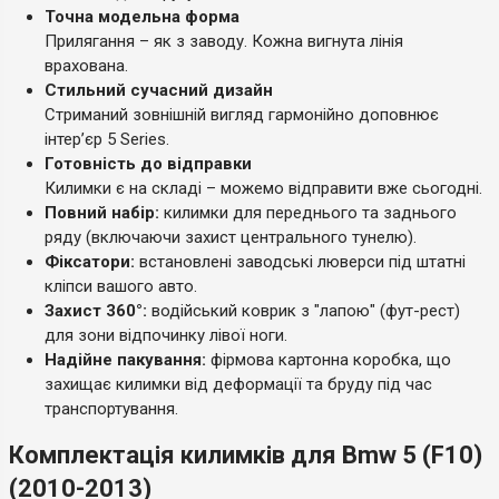
Точна модельна форма
Прилягання – як з заводу. Кожна вигнута лінія
врахована.
Стильний сучасний дизайн
Стриманий зовнішній вигляд гармонійно доповнює
інтер’єр 5 Series.
Готовність до відправки
Килимки є на складі – можемо відправити вже сьогодні.
Повний набір:
килимки для переднього та заднього
ряду (включаючи захист центрального тунелю).
Фіксатори:
встановлені заводські люверси під штатні
кліпси вашого авто.
Захист 360°:
водійський коврик з "лапою" (фут-рест)
для зони відпочинку лівої ноги.
Надійне пакування:
фірмова картонна коробка, що
захищає килимки від деформації та бруду під час
транспортування.
Комплектація килимків для Bmw 5 (F10)
(2010-2013)