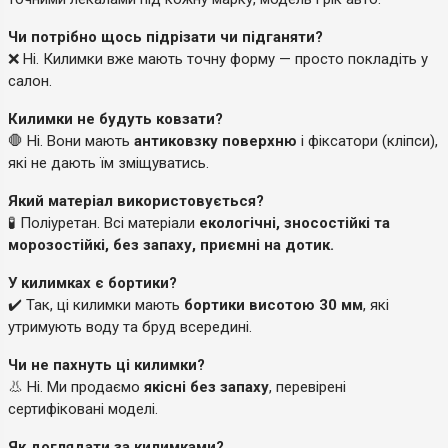
Чи потрібно щось підрізати чи підганяти?
❌ Ні. Килимки вже мають точну форму — просто покладіть у
салон.
Килимки не будуть ковзати?
🛑 Ні. Вони мають
антиковзку поверхню
і фіксатори (кліпси),
які не дають їм зміщуватись.
Який матеріал використовується?
🧪 Поліуретан. Всі матеріали
екологічні, зносостійкі та
морозостійкі, без запаху, приємні на дотик.
У килимках є бортики?
✔️ Так, ці килимки мають
бортики висотою 30 мм
, які
утримують воду та бруд всередині.
Чи не пахнуть ці килимки?
👃 Ні. Ми продаємо
якісні без запаху
, перевірені
сертифіковані моделі.
Як доглядати за килимками?