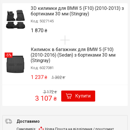
3D килимки для BMW 5 (F10) (2010-2013) з
бортиками 30 мм (Stingray)
Код: 5027145
1 870
₴
Килимок в багажник для BMW 5 (F10)
(2010-2016) (Sedan) з бортиками 30 мм
-5%
(Stingray)
Код: 6027081
1 237
₴
1 302
₴
3 172
₴
Купити
3 107
₴
Доставимо
Самовивіз:
Нова Пошта на відділення / поштомат
,