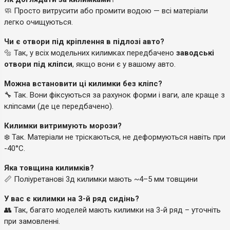
🧼 Просто витрусити або промити водою — всі матеріали
легко очищуються.
Чи є отвори під кріплення в підлозі авто?
🔩 Так, у всіх модельних килимках передбачено
заводські
отвори під кліпси
, якщо вони є у вашому авто.
Можна встановити ці килимки без кліпс?
🔧 Так. Вони фіксуються за рахунок форми і ваги, але краще з
кліпсами (де це передбачено).
Килимки витримують морози?
❄️ Так. Матеріали не тріскаються, не деформуються навіть при
-40°C.
Яка товщина килимків?
📏 Поліуретанові 3д килимки мають ~4–5 мм товщини
У вас є килимки на 3-й ряд сидінь?
👥 Так, багато моделей мають килимки на 3-й ряд – уточніть
при замовленні.