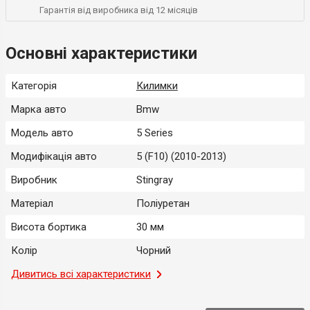
Гарантія від виробника від 12 місяців
Основні характеристики
Категорія
Килимки
Марка авто
Bmw
Модель авто
5 Series
Модифікація авто
5 (F10) (2010-2013)
Виробник
Stingray
Матеріал
Поліуретан
Висота бортика
30 мм
Колір
Чорний
Місце застосування
Дивитись всі характеристики
Салон
Тип
Модельний