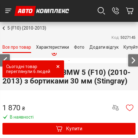
5 (F10) (2010-2013)
Код:
5027145
Все про товар
Характеристики
Фото
Додати відгук
Купуйт
Топ продаж
Топ продаж
Топ продаж
Топ продаж
Топ продаж
Сьогодні товар
3D килимки для BMW 5 (F10) (2010-
переглянули
6 людей
2013) з бортиками 30 мм (Stingray)
1 870
₴
В наявності
Купити