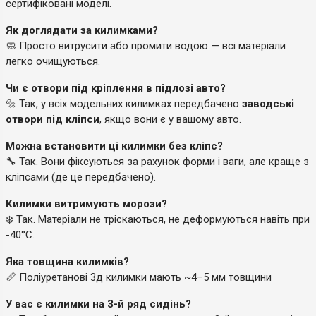
сертифіковані моделі.
Як доглядати за килимками?
🧼 Просто витрусити або промити водою — всі матеріали
легко очищуються.
Чи є отвори під кріплення в підлозі авто?
🔩 Так, у всіх модельних килимках передбачено
заводські
отвори під кліпси
, якщо вони є у вашому авто.
Можна встановити ці килимки без кліпс?
🔧 Так. Вони фіксуються за рахунок форми і ваги, але краще з
кліпсами (де це передбачено).
Килимки витримують морози?
❄️ Так. Матеріали не тріскаються, не деформуються навіть при
-40°C.
Яка товщина килимків?
📏 Поліуретанові 3д килимки мають ~4–5 мм товщини
У вас є килимки на 3-й ряд сидінь?