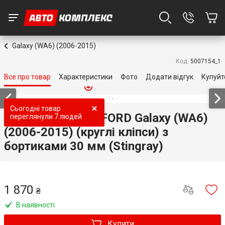
Galaxy (WA6) (2006-2015)
Код:
5007154_1
Все про товар
Характеристики
Фото
Додати відгук
Купуйт
Топ продаж
Топ продаж
Топ продаж
Топ продаж
Топ продаж
Сьогодні товар
3D килимки для FORD Galaxy (WA6)
переглянули
7 людей
(2006-2015) (круглі кліпси) з
бортиками 30 мм (Stingray)
1 870
₴
В наявності
Купити