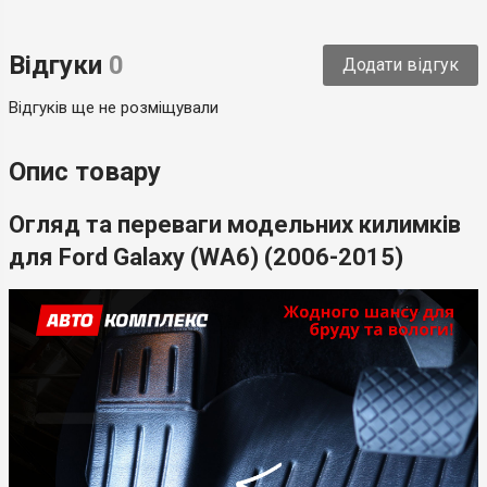
Тип
Модельний
Відгуки
0
Додати відгук
Країна-виробник
Україна
Відгуків ще не розміщували
Опис товару
Огляд та переваги модельних килимків
для Ford Galaxy (WA6) (2006-2015)