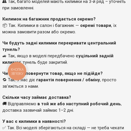
👥 Так, багато моделей мають килимки на 3-й ряд – уточніть
при замовленні.
Килимок на багажник продається окремо?
📦 Так. Килимки в салон і багажник —
окремі товари
, їх
можна замовити разом або окремо.
Чи будуть задні килимки перекривати центральний
тунель?
🚙 Так, якщо в моделі передбачено
суцільний задній
килимок
, тунель буде закритий.
КНОПКА
Чи можу я повернути товар, якщо не підійде?
ЗВ'ЯЗКУ
🔁 Так. У нас діє
гарантія повернення / обміну
, просто
зв'яжіться з нами.
Скільки часу займає доставка?
🚚 Відправляємо
в той же або наступний робочий день
,
доставка зазвичай займає 1–2 дні.
У вас є килимки в наявності?
✅ Так. Всі моделі зберігаються на складі — не треба чекати