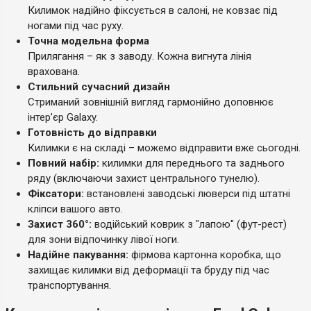
Килимок надійно фіксується в салоні, не ковзає під
ногами під час руху.
Точна модельна форма
Прилягання – як з заводу. Кожна вигнута лінія
врахована.
Стильний сучасний дизайн
Стриманий зовнішній вигляд гармонійно доповнює
інтер’єр Galaxy.
Готовність до відправки
Килимки є на складі – можемо відправити вже сьогодні.
Повний набір:
килимки для переднього та заднього
ряду (включаючи захист центрального тунелю).
Фіксатори:
встановлені заводські люверси під штатні
кліпси вашого авто.
Захист 360°:
водійський коврик з "лапою" (фут-рест)
для зони відпочинку лівої ноги.
Надійне пакування:
фірмова картонна коробка, що
захищає килимки від деформації та бруду під час
транспортування.