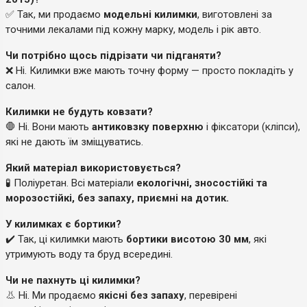
✅ Так, ми продаємо
модельні килимки
, виготовлені за
точними лекалами під кожну марку, модель і рік авто.
Чи потрібно щось підрізати чи підганяти?
❌ Ні. Килимки вже мають точну форму — просто покладіть у
салон.
Килимки не будуть ковзати?
🛑 Ні. Вони мають
антиковзку поверхню
і фіксатори (кліпси),
які не дають їм зміщуватись.
Який матеріал використовується?
🧪 Поліуретан. Всі матеріали
екологічні, зносостійкі та
морозостійкі, без запаху, приємні на дотик.
У килимках є бортики?
✔️ Так, ці килимки мають
бортики висотою 30 мм
, які
утримують воду та бруд всередині.
Чи не пахнуть ці килимки?
👃 Ні. Ми продаємо
якісні без запаху
, перевірені