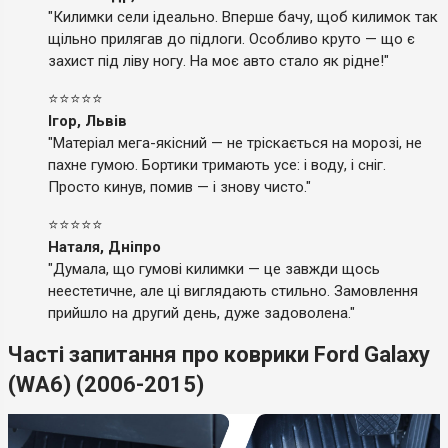
"Килимки сели ідеально. Вперше бачу, щоб килимок так
щільно прилягав до підлоги. Особливо круто — що є
захист під ліву ногу. На моє авто стало як рідне!"
⭐⭐⭐⭐⭐
Ігор, Львів
"Матеріал мега-якісний — не тріскається на морозі, не
пахне гумою. Бортики тримають усе: і воду, і сніг.
Просто кинув, помив — і знову чисто."
⭐⭐⭐⭐⭐
Наталя, Дніпро
"Думала, що гумові килимки — це завжди щось
неестетичне, але ці виглядають стильно. Замовлення
прийшло на другий день, дуже задоволена."
Часті запитання про коврики Ford Galaxy
(WA6) (2006-2015)