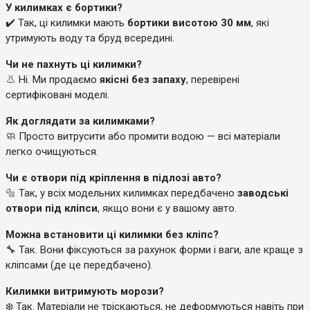
У килимках є бортики?
✔️ Так, ці килимки мають
бортики висотою 30 мм
, які
утримують воду та бруд всередині.
Чи не пахнуть ці килимки?
👃 Ні. Ми продаємо
якісні без запаху
, перевірені
сертифіковані моделі.
Як доглядати за килимками?
🧼 Просто витрусити або промити водою — всі матеріали
легко очищуються.
Чи є отвори під кріплення в підлозі авто?
🔩 Так, у всіх модельних килимках передбачено
заводські
отвори під кліпси
, якщо вони є у вашому авто.
Можна встановити ці килимки без кліпс?
🔧 Так. Вони фіксуються за рахунок форми і ваги, але краще з
кліпсами (де це передбачено).
Килимки витримують морози?
❄️ Так. Матеріали не тріскаються, не деформуються навіть при