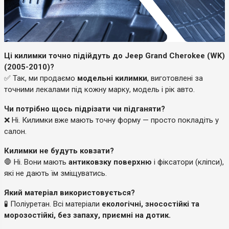
Ці килимки точно підійдуть до Jeep Grand Cherokee (WK)
(2005-2010)?
✅ Так, ми продаємо
модельні килимки
, виготовлені за
точними лекалами під кожну марку, модель і рік авто.
Чи потрібно щось підрізати чи підганяти?
❌ Ні. Килимки вже мають точну форму — просто покладіть у
салон.
Килимки не будуть ковзати?
🛑 Ні. Вони мають
антиковзку поверхню
і фіксатори (кліпси),
які не дають їм зміщуватись.
Який матеріал використовується?
🧪 Поліуретан. Всі матеріали
екологічні, зносостійкі та
морозостійкі, без запаху, приємні на дотик.