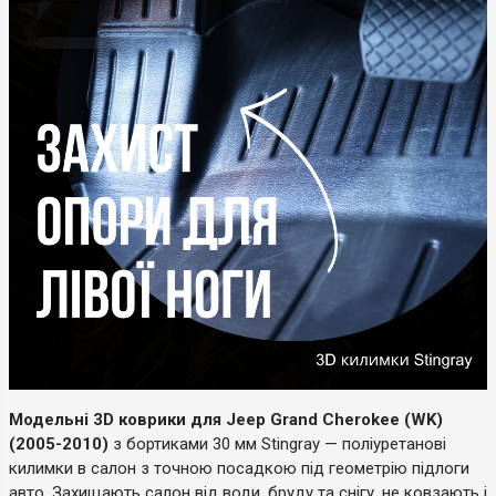
Модельні 3D коврики для Jeep Grand Cherokee (WK)
(2005-2010)
з бортиками 30 мм Stingray — поліуретанові
килимки в салон з точною посадкою під геометрію підлоги
авто. Захищають салон від води, бруду та снігу, не ковзають і