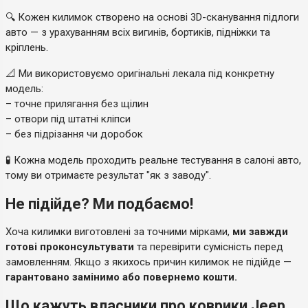
🔍 Кожен килимок створено на основі 3D-сканування підлоги
авто — з урахуванням всіх вигинів, бортиків, підніжки та
кріплень.
📐 Ми використовуємо оригінальні лекала під конкретну
модель:
– точне прилягання без щілин
– отвори під штатні кліпси
– без підрізання чи доробок
🧪 Кожна модель проходить реальне тестування в салоні авто,
тому ви отримаєте результат "як з заводу".
Не підійде? Ми подбаємо!
Хоча килимки виготовлені за точними мірками,
ми завжди
готові проконсультувати
та перевірити сумісність перед
замовленням. Якщо з якихось причин килимок не підійде —
гарантовано замінимо або повернемо кошти.
Що кажуть власники про коврики Jeep