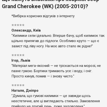
Grand Cherokee (WK) (2005-2010)?
*Вибірка корисних відгуків з інтернету
⭐⭐⭐⭐⭐
Олександр, Київ
"Килимки сели ідеально. Вперше бачу, щоб килимок так
щільно прилягав до підлоги. Особливо круто — що є
захист під ліву ногу. На моє авто стало як рідне!"
⭐⭐⭐⭐⭐
Ігор, Львів
"Матеріал мега-якісний — не тріскається на морозі, не
пахне гумою. Бортики тримають усе: і воду, і сніг.
Просто кинув, помив — і знову чисто."
⭐⭐⭐⭐⭐
Наталя, Дніпро
"Думала, що гумові килимки — це завжди щось
неестетичне, але ці виглядають стильно. Замовлення
прийшло на другий день, дуже задоволена."