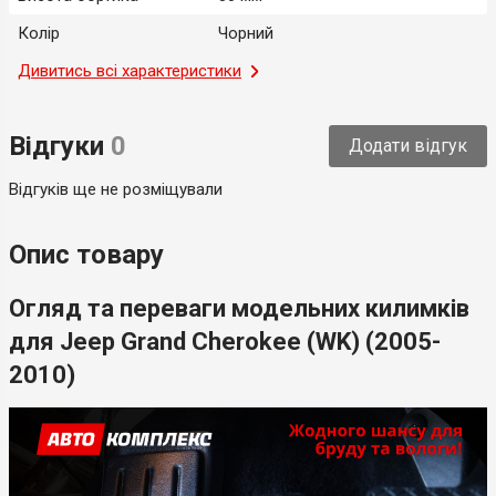
Колір
Чорний
Місце застосування
Дивитись всі характеристики
Салон
Тип
Модельний
Відгуки
0
Додати відгук
Країна-виробник
Україна
Відгуків ще не розміщували
Опис товару
Огляд та переваги модельних килимків
для Jeep Grand Cherokee (WK) (2005-
2010)