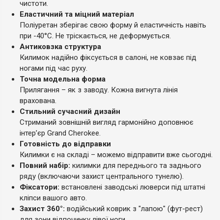
чистоти.
Еластичний та міцний матеріал
Поліуретан зберігає свою форму й еластичність навіть
при -40°C. Не тріскається, не деформується.
Антиковзка структура
Килимок надійно фіксується в салоні, не ковзає під
ногами під час руху.
Точна модельна форма
Прилягання – як з заводу. Кожна вигнута лінія
врахована.
Стильний сучасний дизайн
Стриманий зовнішній вигляд гармонійно доповнює
інтер’єр Grand Cherokee.
Готовність до відправки
Килимки є на складі – можемо відправити вже сьогодні.
Повний набір:
килимки для переднього та заднього
ряду (включаючи захист центрального тунелю).
Фіксатори:
встановлені заводські люверси під штатні
кліпси вашого авто.
Захист 360°:
водійський коврик з "лапою" (фут-рест)
для зони відпочинку лівої ноги.