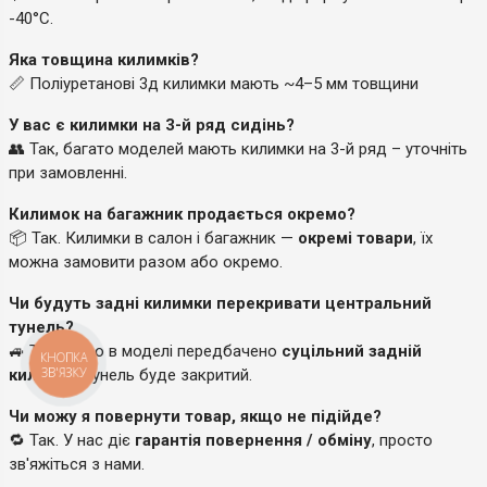
-40°C.
Яка товщина килимків?
📏 Поліуретанові 3д килимки мають ~4–5 мм товщини
У вас є килимки на 3-й ряд сидінь?
👥 Так, багато моделей мають килимки на 3-й ряд – уточніть
при замовленні.
Килимок на багажник продається окремо?
📦 Так. Килимки в салон і багажник —
окремі товари
, їх
можна замовити разом або окремо.
Чи будуть задні килимки перекривати центральний
тунель?
🚙 Так, якщо в моделі передбачено
суцільний задній
КНОПКА
ЗВ'ЯЗКУ
килимок
, тунель буде закритий.
Чи можу я повернути товар, якщо не підійде?
🔁 Так. У нас діє
гарантія повернення / обміну
, просто
зв'яжіться з нами.