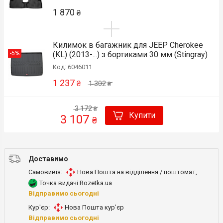
1 870
₴
Килимок в багажник для JEEP Cherokee
(KL) (2013-...) з бортиками 30 мм (Stingray)
-5%
Код: 6046011
1 237
₴
1 302
₴
3 172
₴
Купити
3 107
₴
Доставимо
Самовивіз:
Нова Пошта на відділення / поштомат
,
Точка видачі Rozetka.ua
Відправимо сьогодні
Кур'єр:
Нова Пошта кур’єр
Відправимо сьогодні