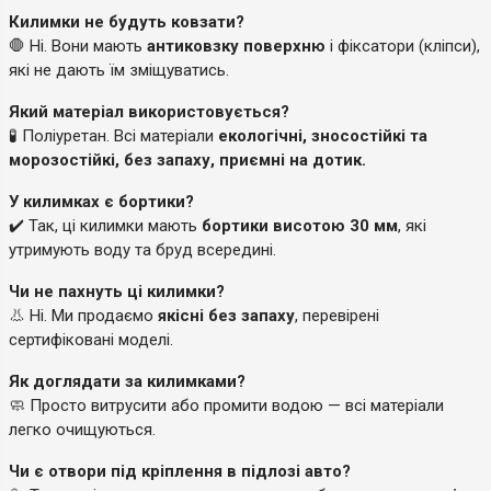
Килимки не будуть ковзати?
🛑 Ні. Вони мають
антиковзку поверхню
і фіксатори (кліпси),
які не дають їм зміщуватись.
Який матеріал використовується?
🧪 Поліуретан. Всі матеріали
екологічні, зносостійкі та
морозостійкі, без запаху, приємні на дотик.
У килимках є бортики?
✔️ Так, ці килимки мають
бортики висотою 30 мм
, які
утримують воду та бруд всередині.
Чи не пахнуть ці килимки?
👃 Ні. Ми продаємо
якісні без запаху
, перевірені
сертифіковані моделі.
Як доглядати за килимками?
🧼 Просто витрусити або промити водою — всі матеріали
легко очищуються.
Чи є отвори під кріплення в підлозі авто?