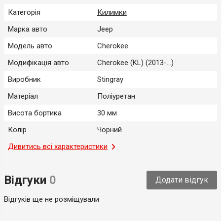
Категорія
Килимки
Марка авто
Jeep
Модель авто
Cherokee
Модифікація авто
Cherokee (KL) (2013-...)
Виробник
Stingray
Матеріал
Поліуретан
Висота бортика
30 мм
Колір
Чорний
Місце застосування
Дивитись всі характеристики
Салон
Тип
Модельний
Відгуки
0
Додати відгук
Країна-виробник
Україна
Відгуків ще не розміщували