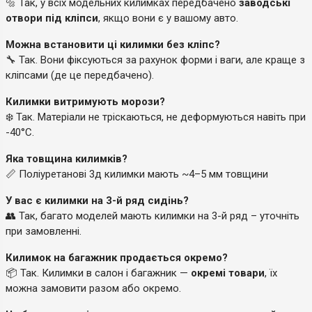
🔩 Так, у всіх модельних килимках передбачено
заводські
отвори під кліпси
, якщо вони є у вашому авто.
Можна встановити ці килимки без кліпс?
🔧 Так. Вони фіксуються за рахунок форми і ваги, але краще з
кліпсами (де це передбачено).
Килимки витримують морози?
❄️ Так. Матеріали не тріскаються, не деформуються навіть при
-40°C.
Яка товщина килимків?
📏 Поліуретанові 3д килимки мають ~4–5 мм товщини
У вас є килимки на 3-й ряд сидінь?
👥 Так, багато моделей мають килимки на 3-й ряд – уточніть
при замовленні.
Килимок на багажник продається окремо?
📦 Так. Килимки в салон і багажник —
окремі товари
, їх
можна замовити разом або окремо.