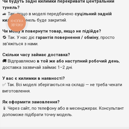
Чи будуть задні килимки перекривати центральний
тунель?
🚙 Так, якщо в моделі передбачено
суцільний задній
килимок
, тунель буде закритий.
КНОПКА
ЗВ'ЯЗКУ
Чи можу я повернути товар, якщо не підійде?
🔁 Так. У нас діє
гарантія повернення / обміну
, просто
зв'яжіться з нами.
Скільки часу займає доставка?
🚚 Відправляємо
в той же або наступний робочий день
,
доставка зазвичай займає 1–2 дні.
У вас є килимки в наявності?
✅ Так. Всі моделі зберігаються на складі — не треба чекати
виготовлення.
Як оформити замовлення?
📱 Через сайт, по телефону або в месенджерах. Консультант
допоможе підібрати точну модель.