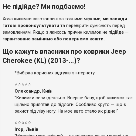
Не підійде? Ми подбаємо!
Хоча килимки виготовлені за точними мірками,
ми завжди
готові проконсультувати
та перевірити сумісність перед
замовленням. Якщо з якихось причин килимок не підійде —
гарантовано замінимо або повернемо кошти.
Що кажуть власники про коврики Jeep
Cherokee (KL) (2013-...)?
*Вибірка корисних відгуків з інтернету
⭐⭐⭐⭐⭐
Олександр, Київ
"Килимки сели ідеально. Вперше бачу, щоб килимок так
щільно прилягав до підлоги. Особливо круто — що є
захист під ліву ногу. На моє авто стало як рідне!"
⭐⭐⭐⭐⭐
Ігор, Львів
"Матеріал мега-якісний — не тріскається на морозі, не