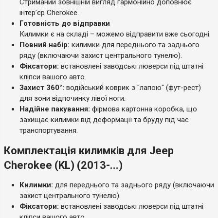
Стриманий зовнішній вигляд гармонійно доповнює
інтер’єр Cherokee.
Готовність до відправки
Килимки є на складі – можемо відправити вже сьогодні.
Повний набір:
килимки для переднього та заднього
ряду (включаючи захист центрального тунелю).
Фіксатори:
встановлені заводські люверси під штатні
кліпси вашого авто.
Захист 360°:
водійський коврик з "лапою" (фут-рест)
для зони відпочинку лівої ноги.
Надійне пакування:
фірмова картонна коробка, що
захищає килимки від деформації та бруду під час
транспортування.
Комплектація килимків для Jeep
Cherokee (KL) (2013-...)
Килимки:
для переднього та заднього ряду (включаючи
захист центрального тунелю).
Фіксатори:
встановлені заводські люверси під штатні
кліпси вашого авто.