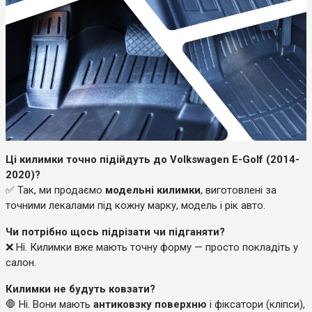
Ці килимки точно підійдуть до Volkswagen E-Golf (2014-
2020)?
✅ Так, ми продаємо
модельні килимки
, виготовлені за
точними лекалами під кожну марку, модель і рік авто.
Чи потрібно щось підрізати чи підганяти?
❌ Ні. Килимки вже мають точну форму — просто покладіть у
салон.
Килимки не будуть ковзати?
🛑 Ні. Вони мають
антиковзку поверхню
і фіксатори (кліпси),