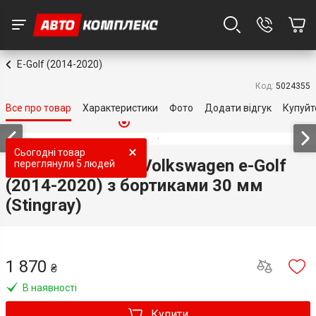
E-Golf (2014-2020)
Код:
5024355
Все про товар
Характеристики
Фото
Додати відгук
Купуйт
Топ продаж
Топ продаж
Топ продаж
Топ продаж
Топ продаж
Сьогодні товар
3D килимки для Volkswagen e-Golf
переглянули
5 людей
(2014-2020) з бортиками 30 мм
(Stingray)
1 870
₴
В наявності
Купити