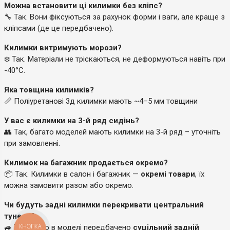
Можна встановити ці килимки без кліпс?
🔧 Так. Вони фіксуються за рахунок форми і ваги, але краще з
кліпсами (де це передбачено).
Килимки витримують морози?
❄️ Так. Матеріали не тріскаються, не деформуються навіть при
-40°C.
Яка товщина килимків?
📏 Поліуретанові 3д килимки мають ~4–5 мм товщини
У вас є килимки на 3-й ряд сидінь?
👥 Так, багато моделей мають килимки на 3-й ряд – уточніть
при замовленні.
Килимок на багажник продається окремо?
📦 Так. Килимки в салон і багажник —
окремі товари
, їх
можна замовити разом або окремо.
Чи будуть задні килимки перекривати центральний
тунель?
🚙 Так, якщо в моделі передбачено
суцільний задній
КНОПКА