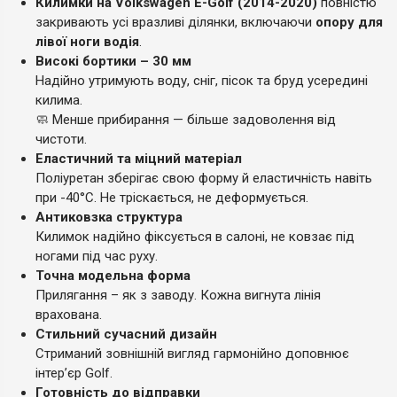
Килимки на Volkswagen E-Golf (2014-2020)
повністю
закривають усі вразливі ділянки, включаючи
опору для
лівої ноги водія
.
Високі бортики – 30 мм
Надійно утримують воду, сніг, пісок та бруд усередині
килима.
🧼 Менше прибирання — більше задоволення від
чистоти.
Еластичний та міцний матеріал
Поліуретан зберігає свою форму й еластичність навіть
при -40°C. Не тріскається, не деформується.
Антиковзка структура
Килимок надійно фіксується в салоні, не ковзає під
ногами під час руху.
Точна модельна форма
Прилягання – як з заводу. Кожна вигнута лінія
врахована.
Стильний сучасний дизайн
Стриманий зовнішній вигляд гармонійно доповнює
інтер’єр Golf.
Готовність до відправки