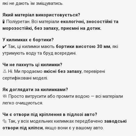
які не дають їм зміщуватись.
Який матеріал використовується?
🧪 Поліуретан. Всі матеріали
екологічні, зносостійкі та
морозостійкі, без запаху, приємні на дотик.
У килимках є бортики?
✔️ Так, ці килимки мають
бортики висотою 30 мм
, які
утримують воду та бруд всередині.
Чи не пахнуть ці килимки?
👃 Ні. Ми продаємо
якісні без запаху
, перевірені
сертифіковані моделі.
Як доглядати за килимками?
🧼 Просто витрусити або промити водою — всі матеріали
легко очищуються.
Чи є отвори під кріплення в підлозі авто?
🔩 Так, у всіх модельних килимках передбачено
заводські
отвори під кліпси
, якщо вони є у вашому авто.