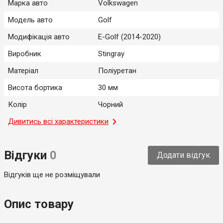
Марка авто
Volkswagen
Модель авто
Golf
Модифікація авто
E-Golf (2014-2020)
Виробник
Stingray
Матеріал
Поліуретан
Висота бортика
30 мм
Колір
Чорний
Місце застосування
Дивитись всі характеристики
Салон
Тип
Модельний
Відгуки
0
Додати відгук
Країна-виробник
Україна
Відгуків ще не розміщували
Опис товару