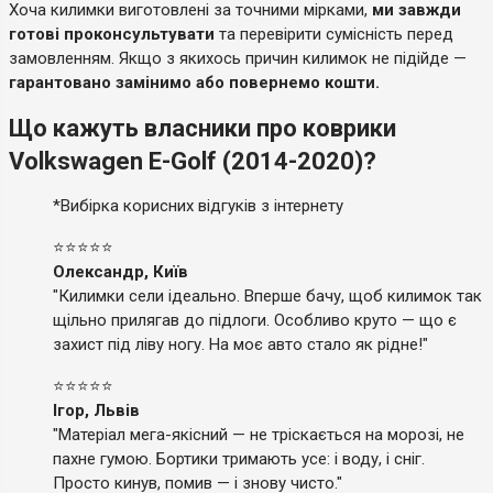
Хоча килимки виготовлені за точними мірками,
ми завжди
готові проконсультувати
та перевірити сумісність перед
замовленням. Якщо з якихось причин килимок не підійде —
гарантовано замінимо або повернемо кошти.
Що кажуть власники про коврики
Volkswagen E-Golf (2014-2020)?
*Вибірка корисних відгуків з інтернету
⭐⭐⭐⭐⭐
Олександр, Київ
"Килимки сели ідеально. Вперше бачу, щоб килимок так
щільно прилягав до підлоги. Особливо круто — що є
захист під ліву ногу. На моє авто стало як рідне!"
⭐⭐⭐⭐⭐
Ігор, Львів
"Матеріал мега-якісний — не тріскається на морозі, не
пахне гумою. Бортики тримають усе: і воду, і сніг.
Просто кинув, помив — і знову чисто."