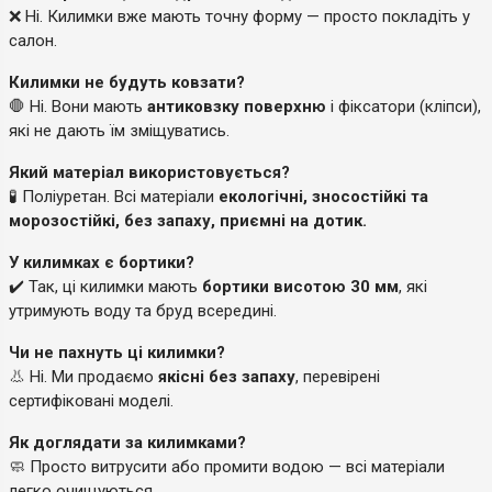
❌ Ні. Килимки вже мають точну форму — просто покладіть у
салон.
Килимки не будуть ковзати?
🛑 Ні. Вони мають
антиковзку поверхню
і фіксатори (кліпси),
які не дають їм зміщуватись.
Який матеріал використовується?
🧪 Поліуретан. Всі матеріали
екологічні, зносостійкі та
морозостійкі, без запаху, приємні на дотик.
У килимках є бортики?
✔️ Так, ці килимки мають
бортики висотою 30 мм
, які
утримують воду та бруд всередині.
Чи не пахнуть ці килимки?
👃 Ні. Ми продаємо
якісні без запаху
, перевірені
сертифіковані моделі.
Як доглядати за килимками?
🧼 Просто витрусити або промити водою — всі матеріали
легко очищуються.