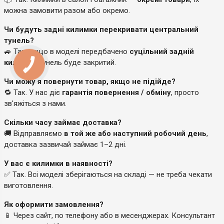
можна замовити разом або окремо.
Чи будуть задні килимки перекривати центральний
тунель?
🚙 Так, якщо в моделі передбачено
суцільний задній
килимок
, тунель буде закритий.
Чи можу я повернути товар, якщо не підійде?
🔁 Так. У нас діє
гарантія повернення / обміну
, просто
зв'яжіться з нами.
Скільки часу займає доставка?
🚚 Відправляємо
в той же або наступний робочий день
,
доставка зазвичай займає 1–2 дні.
У вас є килимки в наявності?
✅ Так. Всі моделі зберігаються на складі — не треба чекати
виготовлення.
Як оформити замовлення?
📱 Через сайт, по телефону або в месенджерах. Консультант