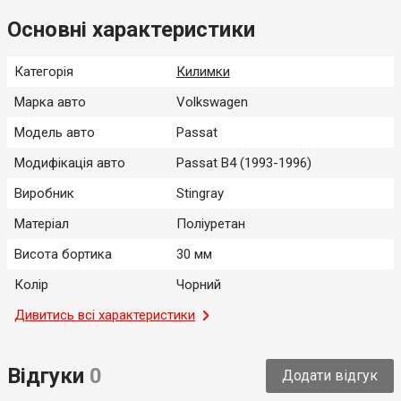
Основні характеристики
Категорія
Килимки
Марка авто
Volkswagen
Модель авто
Passat
Модифікація авто
Passat B4 (1993-1996)
Виробник
Stingray
Матеріал
Поліуретан
Висота бортика
30 мм
Колір
Чорний
Місце застосування
Дивитись всі характеристики
Салон
Тип
Модельний
Відгуки
0
Додати відгук
Країна-виробник
Україна