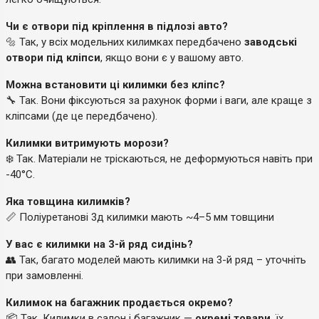
Чи є отвори під кріплення в підлозі авто?
🔩 Так, у всіх модельних килимках передбачено
заводські
отвори під кліпси
, якщо вони є у вашому авто.
Можна встановити ці килимки без кліпс?
🔧 Так. Вони фіксуються за рахунок форми і ваги, але краще з
кліпсами (де це передбачено).
Килимки витримують морози?
❄️ Так. Матеріали не тріскаються, не деформуються навіть при
-40°C.
Яка товщина килимків?
📏 Поліуретанові 3д килимки мають ~4–5 мм товщини
У вас є килимки на 3-й ряд сидінь?
👥 Так, багато моделей мають килимки на 3-й ряд – уточніть
при замовленні.
Килимок на багажник продається окремо?
📦 Так. Килимки в салон і багажник —
окремі товари
, їх