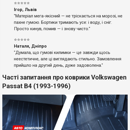
⭐⭐⭐⭐⭐
Ігор, Львів
"Матеріал мега-якісний — не тріскається на морозі, не
пахне гумою. Бортики тримають усе: і воду, і сніг.
Просто кинув, помив — і знову чисто."
⭐⭐⭐⭐⭐
Наталя, Дніпро
"Думала, що гумові килимки — це завжди щось
неестетичне, але ці виглядають стильно. Замовлення
прийшло на другий день, дуже задоволена."
Часті запитання про коврики Volkswagen
Passat B4 (1993-1996)