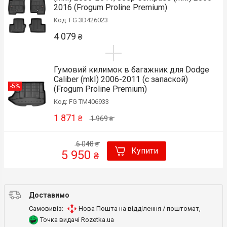
2016 (Frogum Proline Premium)
Код: FG 3D426023
4 079
₴
Гумовий килимок в багажник для Dodge
Caliber (mkI) 2006-2011 (с запаской)
-5%
(Frogum Proline Premium)
Код: FG TM406933
1 871
₴
1 969
₴
6 048
₴
Купити
5 950
₴
Доставимо
Самовивіз:
Нова Пошта на відділення / поштомат
,
Точка видачі Rozetka.ua