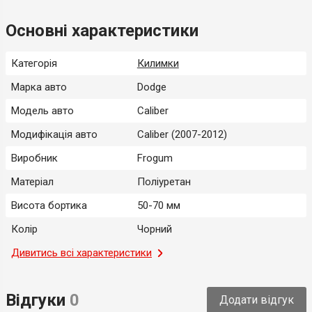
Основні характеристики
Категорія
Килимки
Марка авто
Dodge
Модель авто
Caliber
Модифікація авто
Caliber (2007-2012)
Виробник
Frogum
Матеріал
Поліуретан
Висота бортика
50-70 мм
Колір
Чорний
Місце застосування
Дивитись всі характеристики
Салон
Тип
Модельний
Відгуки
0
Додати відгук
Країна-виробник
Польща