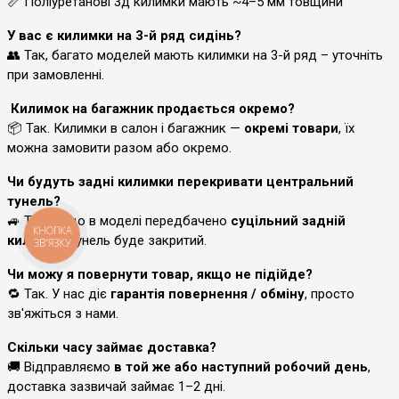
📏 Поліуретанові 3д килимки мають ~4–5 мм товщини
У вас є килимки на 3-й ряд сидінь?
👥 Так, багато моделей мають килимки на 3-й ряд – уточніть
при замовленні.
Килимок на багажник продається окремо?
📦 Так. Килимки в салон і багажник —
окремі товари
, їх
можна замовити разом або окремо.
Чи будуть задні килимки перекривати центральний
тунель?
🚙 Так, якщо в моделі передбачено
суцільний задній
КНОПКА
килимок
, тунель буде закритий.
ЗВ'ЯЗКУ
Чи можу я повернути товар, якщо не підійде?
🔁 Так. У нас діє
гарантія повернення / обміну
, просто
зв'яжіться з нами.
Скільки часу займає доставка?
🚚 Відправляємо
в той же або наступний робочий день
,
доставка зазвичай займає 1–2 дні.