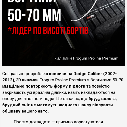
Спеціально розроблені
коврики на Dodge Caliber (2007-
2012)
, 3D килимки Frogum Proline Premium з бортиками 50-70
мм
щільно повторюють форму підлоги
та повністю
закривають усі вразливі ділянки, навіть накладаються на
опору для лівої ноги водія. Це означає, що
бруд, волога,
брудний сніг не матимуть жодного шансу зіпсувати
обшивку вашого авто.
Просто доглядати — приємно користуватися