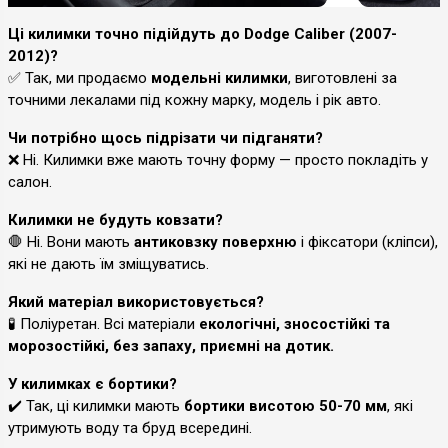
Ці килимки точно підійдуть до Dodge Caliber (2007-
2012)?
✅ Так, ми продаємо
модельні килимки
, виготовлені за
точними лекалами під кожну марку, модель і рік авто.
Чи потрібно щось підрізати чи підганяти?
❌ Ні. Килимки вже мають точну форму — просто покладіть у
салон.
Килимки не будуть ковзати?
🛑 Ні. Вони мають
антиковзку поверхню
і фіксатори (кліпси),
які не дають їм зміщуватись.
Який матеріал використовується?
🧪 Поліуретан. Всі матеріали
екологічні, зносостійкі та
морозостійкі, без запаху, приємні на дотик.
У килимках є бортики?
✔️ Так, ці килимки мають
бортики висотою 50-70 мм
, які
утримують воду та бруд всередині.