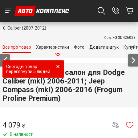
Caliber (2007-2012)
Код:
FG 3D426023
Все про товар
Характеристики
Фото
Додати відгук
Купуйт
Сьогодні товар
Гумові коврики в салон для Dodge
переглянули
5 людей
Caliber (mkI) 2006-2011; Jeep
Compass (mkI) 2006-2016 (Frogum
Proline Premium)
4 079
₴
В наявності