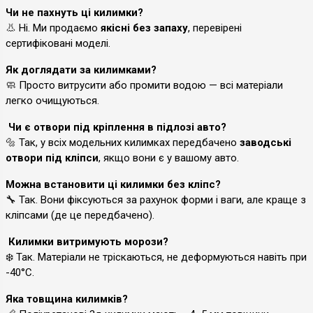
Чи не пахнуть ці килимки?
👃 Ні. Ми продаємо
якісні без запаху
, перевірені
сертифіковані моделі.
Як доглядати за килимками?
🧼 Просто витрусити або промити водою — всі матеріали
легко очищуються.
Чи є отвори під кріплення в підлозі авто?
🔩 Так, у всіх модельних килимках передбачено
заводські
отвори під кліпси
, якщо вони є у вашому авто.
Можна встановити ці килимки без кліпс?
🔧 Так. Вони фіксуються за рахунок форми і ваги, але краще з
кліпсами (де це передбачено).
Килимки витримують морози?
❄️ Так. Матеріали не тріскаються, не деформуються навіть при
-40°C.
Яка товщина килимків?