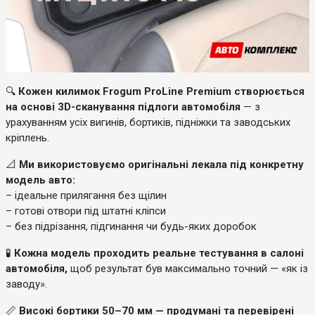
🔍
Кожен килимок Frogum ProLine Premium створюється
на основі 3D-сканування підлоги автомобіля
— з
урахуванням усіх вигинів, бортиків, підніжки та заводських
кріплень.
📐
Ми використовуємо оригінальні лекала під конкретну
модель авто:
– ідеальне прилягання без щілин
– готові отвори під штатні кліпси
– без підрізання, підгинання чи будь-яких доробок
🧪
Кожна модель проходить реальне тестування в салоні
автомобіля,
щоб результат був максимально точний — «як із
заводу».
📏
Високі бортики 50–70 мм — продумані та перевірені