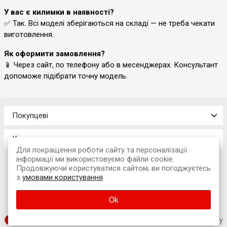
У вас є килимки в наявності?
✅ Так. Всі моделі зберігаються на складі — не треба чекати
виготовлення.
Як оформити замовлення?
📱 Через сайт, по телефону або в месенджерах. Консультант
допоможе підібрати точну модель.
Покупцеві
Контакти
Для покращення роботи сайту та персоналізації
інформації ми використовуємо файли cookie.
Продовжуючи користуватися сайтом, ви погоджуєтесь
з
умовами користування
© 2026 Інтернет-магазин «Avtokompleks»
Ok
м. Львів, вул. Наукова, 7А (офіс)
SUFIX web agency