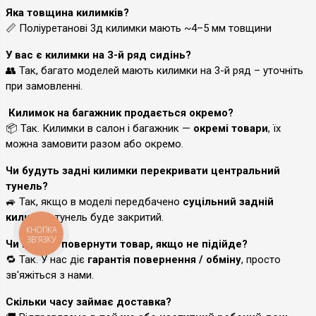
Яка товщина килимків?
📏 Поліуретанові 3д килимки мають ~4–5 мм товщини
У вас є килимки на 3-й ряд сидінь?
👥 Так, багато моделей мають килимки на 3-й ряд – уточніть
при замовленні.
Килимок на багажник продається окремо?
📦 Так. Килимки в салон і багажник —
окремі товари
, їх
можна замовити разом або окремо.
Чи будуть задні килимки перекривати центральний
тунель?
🚙 Так, якщо в моделі передбачено
суцільний задній
килимок
, тунель буде закритий.
КНОПКА
ЗВ'ЯЗКУ
Чи можу я повернути товар, якщо не підійде?
🔁 Так. У нас діє
гарантія повернення / обміну
, просто
зв'яжіться з нами.
Скільки часу займає доставка?