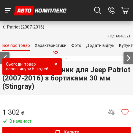
Patriot (2007-2016)
Код:
6046021
Все про товар
Характеристики
Фото
Додати відгук
Купуйт
Топ продаж
Топ продаж
Топ продаж
Топ продаж
Сьогодні товар
Килимок в багажник для Jeep Patriot
переглянули
5 людей
(2007-2016) з бортиками 30 мм
(Stingray)
1 302
₴
В наявності
Купити