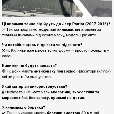
Ці килимки точно підійдуть до Jeep Patriot (2007-2016)?
✅ Так, ми продаємо
модельні килимки
, виготовлені за
точними лекалами під кожну марку, модель і рік авто.
Чи потрібно щось підрізати чи підганяти?
❌ Ні. Килимки вже мають точну форму — просто покладіть у
салон.
Килимки не будуть ковзати?
🛑 Ні. Вони мають
антиковзку поверхню
і фіксатори (кліпси),
які не дають їм зміщуватись.
Який матеріал використовується?
🧪 Поліуретан. Всі матеріали
екологічні, зносостійкі та
морозостійкі, без запаху, приємні на дотик.
У килимках є бортики?
✔️ Так, ці килимки мають
бортики висотою 30 мм
, які