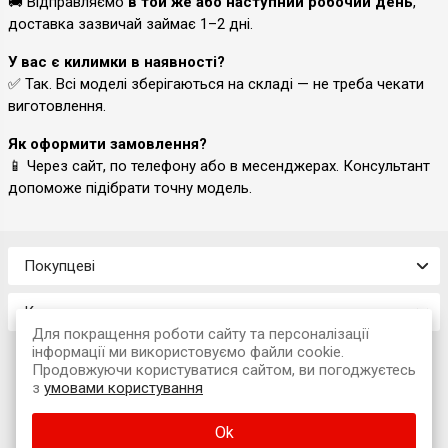
🚚 Відправляємо
в той же або наступний робочий день
,
доставка зазвичай займає 1–2 дні.
У вас є килимки в наявності?
✅ Так. Всі моделі зберігаються на складі — не треба чекати
виготовлення.
Як оформити замовлення?
📱 Через сайт, по телефону або в месенджерах. Консультант
допоможе підібрати точну модель.
Покупцеві
Контакти
Для покращення роботи сайту та персоналізації
інформації ми використовуємо файли cookie.
Продовжуючи користуватися сайтом, ви погоджуєтесь
з
умовами користування
© 2026 Інтернет-магазин «Avtokompleks»
Ok
м. Львів, вул. Наукова, 7А (офіс)