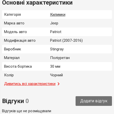
Основні характеристики
Категорія
Килимки
Марка авто
Jeep
Модель авто
Patriot
Модифікація авто
Patriot (2007-2016)
Виробник
Stingray
Матеріал
Поліуретан
Висота бортика
30 мм
Колір
Чорний
Місце застосування
Дивитись всі характеристики
Багажник
Тип
Модельний
Відгуки
0
Додати відгук
Країна-виробник
Україна
Відгуків ще не розміщували