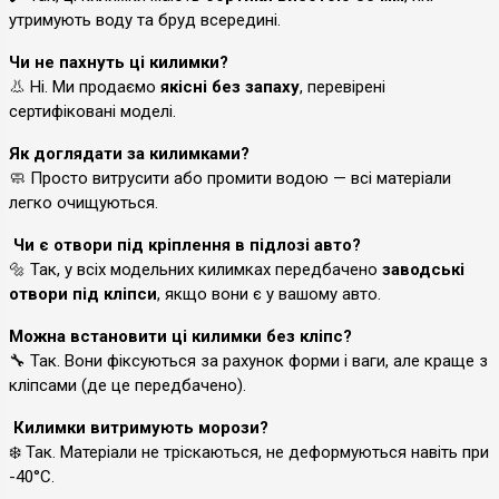
утримують воду та бруд всередині.
Чи не пахнуть ці килимки?
👃 Ні. Ми продаємо
якісні без запаху
, перевірені
сертифіковані моделі.
Як доглядати за килимками?
🧼 Просто витрусити або промити водою — всі матеріали
легко очищуються.
Чи є отвори під кріплення в підлозі авто?
🔩 Так, у всіх модельних килимках передбачено
заводські
отвори під кліпси
, якщо вони є у вашому авто.
Можна встановити ці килимки без кліпс?
🔧 Так. Вони фіксуються за рахунок форми і ваги, але краще з
кліпсами (де це передбачено).
Килимки витримують морози?
❄️ Так. Матеріали не тріскаються, не деформуються навіть при
-40°C.