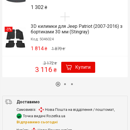
1 302
₴
3D килимки для Jeep Patriot (2007-2016) з
-3%
бортиками 30 мм (Stingray)
Код: 5046024
1 814
₴
1 870
₴
3 172
₴
Купити
3 116
₴
Доставимо
Самовивіз:
Нова Пошта на відділення / поштомат
,
Точка видачі Rozetka.ua
Відправимо сьогодні