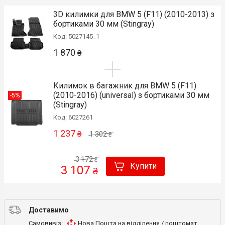
3D килимки для BMW 5 (F11) (2010-2013) з
бортиками 30 мм (Stingray)
Код: 5027145_1
1 870
₴
Килимок в багажник для BMW 5 (F11)
(2010-2016) (universal) з бортиками 30 мм
-5%
(Stingray)
Код: 6027261
1 237
₴
1 302
₴
3 172
₴
Купити
3 107
₴
Доставимо
Самовивіз:
Нова Пошта на відділення / поштомат
,