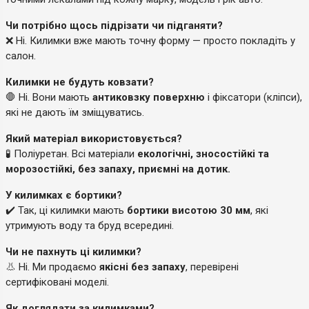
Чи потрібно щось підрізати чи підганяти?
❌ Ні. Килимки вже мають точну форму — просто покладіть у
салон.
Килимки не будуть ковзати?
🛑 Ні. Вони мають
антиковзку поверхню
і фіксатори (кліпси),
які не дають їм зміщуватись.
Який матеріал використовується?
🧪 Поліуретан. Всі матеріали
екологічні, зносостійкі та
морозостійкі, без запаху, приємні на дотик.
У килимках є бортики?
✔️ Так, ці килимки мають
бортики висотою 30 мм
, які
утримують воду та бруд всередині.
Чи не пахнуть ці килимки?
👃 Ні. Ми продаємо
якісні без запаху
, перевірені
сертифіковані моделі.
Як доглядати за килимками?