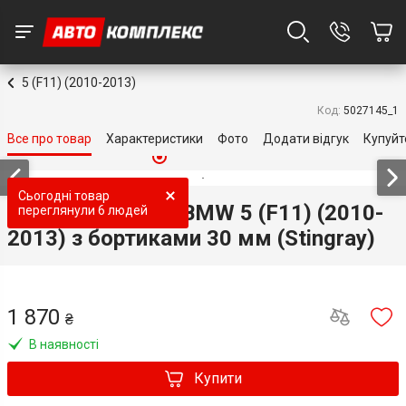
5 (F11) (2010-2013)
Код:
5027145_1
Все про товар
Характеристики
Фото
Додати відгук
Купуйт
Топ продаж
Топ продаж
Топ продаж
Топ продаж
Топ продаж
Сьогодні товар
3D килимки для BMW 5 (F11) (2010-
переглянули
6 людей
2013) з бортиками 30 мм (Stingray)
1 870
₴
В наявності
Купити