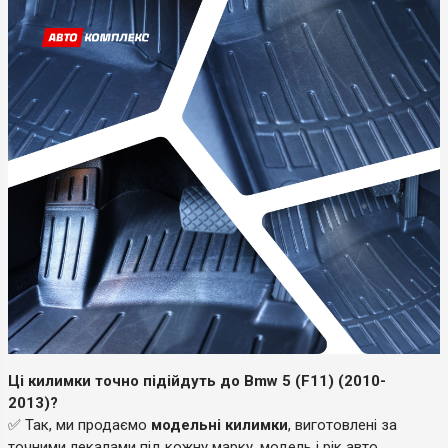
Ці килимки точно підійдуть до Bmw 5 (F11) (2010-
2013)?
✅ Так, ми продаємо
модельні килимки
, виготовлені за
точними лекалами під кожну марку, модель і рік авто.