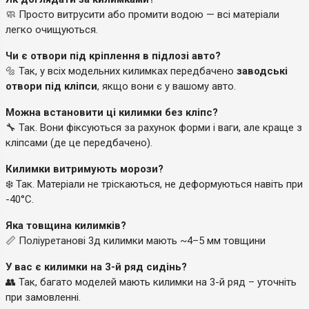
🧼 Просто витрусити або промити водою — всі матеріали
легко очищуються.
Чи є отвори під кріплення в підлозі авто?
🔩 Так, у всіх модельних килимках передбачено
заводські
отвори під кліпси
, якщо вони є у вашому авто.
Можна встановити ці килимки без кліпс?
🔧 Так. Вони фіксуються за рахунок форми і ваги, але краще з
кліпсами (де це передбачено).
Килимки витримують морози?
❄️ Так. Матеріали не тріскаються, не деформуються навіть при
-40°C.
Яка товщина килимків?
📏 Поліуретанові 3д килимки мають ~4–5 мм товщини
У вас є килимки на 3-й ряд сидінь?
👥 Так, багато моделей мають килимки на 3-й ряд – уточніть
при замовленні.