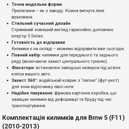
Точна модельна форма
Прилягання – як з заводу. Кожна вигнута лінія
врахована.
Стильний сучасний дизайн
Стриманий зовнішній вигляд гармонійно доповнює
інтер’єр 5 Series.
Готовність до відправки
Килимки є на складі – можемо відправити вже сьогодні.
Повний набір:
килимки для переднього та заднього
ряду (включаючи захист центрального тунелю).
Фіксатори:
встановлені заводські люверси під штатні
кліпси вашого авто.
Захист 360°:
водійський коврик з "лапою" (фут-рест)
для зони відпочинку лівої ноги.
Надійне пакування:
фірмова картонна коробка, що
захищає килимки від деформації та бруду під час
транспортування.
Комплектація килимків для Bmw 5 (F11)
(2010-2013)