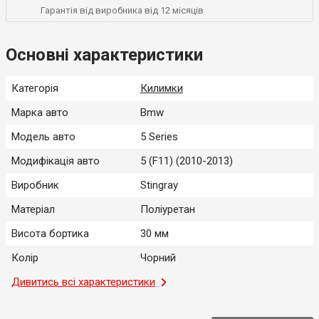
Гарантія від виробника від 12 місяців
Основні характеристики
Категорія
Килимки
Марка авто
Bmw
Модель авто
5 Series
Модифікація авто
5 (F11) (2010-2013)
Виробник
Stingray
Матеріал
Поліуретан
Висота бортика
30 мм
Колір
Чорний
Місце застосування
Дивитись всі характеристики
Салон
Тип
Модельний