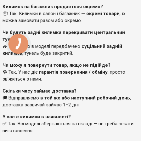
Килимок на багажник продається окремо?
📦 Так. Килимки в салон і багажник —
окремі товари
, їх
можна замовити разом або окремо.
Чи будуть задні килимки перекривати центральний
тунель?
🚙 Так, якщо в моделі передбачено
суцільний задній
килимок
, тунель буде закритий.
Чи можу я повернути товар, якщо не підійде?
🔁 Так. У нас діє
гарантія повернення / обміну
, просто
зв'яжіться з нами.
Скільки часу займає доставка?
🚚 Відправляємо
в той же або наступний робочий день
,
доставка зазвичай займає 1–2 дні.
У вас є килимки в наявності?
✅ Так. Всі моделі зберігаються на складі — не треба чекати
виготовлення.