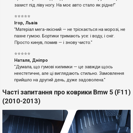
захист під ліву ногу. На моє авто стало як рідне!"
⭐⭐⭐⭐⭐
Ігор, Львів
"Матеріал мега-якісний — не тріскається на морозі, не
пахне гумою. Бортики тримають усе: і воду, і сніг.
Просто кинув, помив — і знову чисто."
⭐⭐⭐⭐⭐
Наталя, Дніпро
"Думала, що гумові килимки — це завжди щось
неестетичне, але ці виглядають стильно. Замовлення
прийшло на другий день, дуже задоволена."
Часті запитання про коврики Bmw 5 (F11)
(2010-2013)